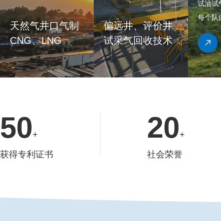
试油试
每个队
天然气井口气制
偏远井、评价井
CNG、LNG
试采气回收技术
服务
50
20
+
+
获得专利证书
社会荣誉